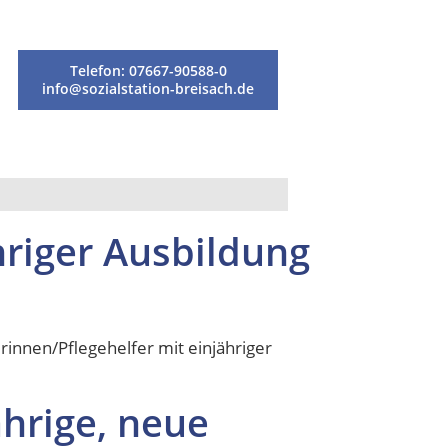
Telefon: 07667-90588-0
info@sozialstation-breisach.de
hriger Ausbildung
rinnen/Pflegehelfer mit einjähriger
ährige, neue